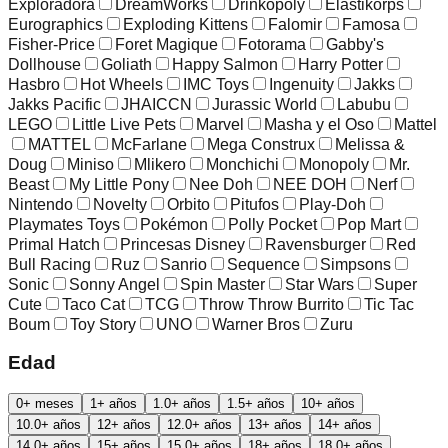
Exploradora
DreamWorks
Drinkopoly
Elastikorps
Eurographics
Exploding Kittens
Falomir
Famosa
Fisher-Price
Foret Magique
Fotorama
Gabby's
Dollhouse
Goliath
Happy Salmon
Harry Potter
Hasbro
Hot Wheels
IMC Toys
Ingenuity
Jakks
Jakks Pacific
JHAICCN
Jurassic World
Labubu
LEGO
Little Live Pets
Marvel
Masha y el Oso
Mattel
MATTEL
McFarlane
Mega Construx
Melissa &
Doug
Miniso
Mlikero
Monchichi
Monopoly
Mr.
Beast
My Little Pony
Nee Doh
NEE DOH
Nerf
Nintendo
Novelty
Orbito
Pitufos
Play-Doh
Playmates Toys
Pokémon
Polly Pocket
Pop Mart
Primal Hatch
Princesas Disney
Ravensburger
Red
Bull Racing
Ruz
Sanrio
Sequence
Simpsons
Sonic
Sonny Angel
Spin Master
Star Wars
Super
Cute
Taco Cat
TCG
Throw Throw Burrito
Tic Tac
Boum
Toy Story
UNO
Warner Bros
Zuru
Edad
0+ meses
1+ años
1.0+ años
1.5+ años
10+ años
10.0+ años
12+ años
12.0+ años
13+ años
14+ años
14.0+ años
15+ años
15.0+ años
18+ años
18.0+ años