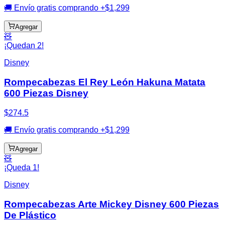
🚚 Envío gratis comprando +$1,299
Agregar
🧸
¡Quedan 2!
Disney
Rompecabezas El Rey León Hakuna Matata
600 Piezas Disney
$274.5
🚚 Envío gratis comprando +$1,299
Agregar
🧸
¡Queda 1!
Disney
Rompecabezas Arte Mickey Disney 600 Piezas
De Plástico