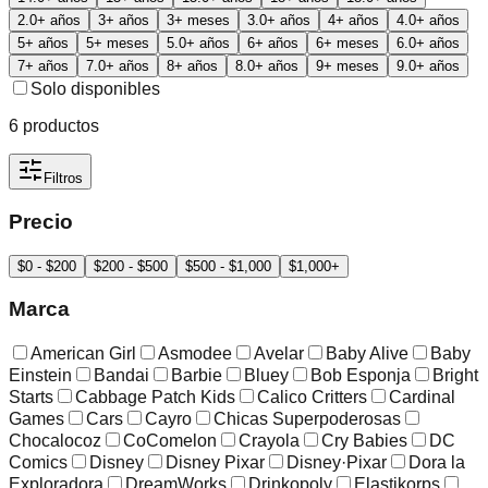
2.0+ años
3+ años
3+ meses
3.0+ años
4+ años
4.0+ años
5+ años
5+ meses
5.0+ años
6+ años
6+ meses
6.0+ años
7+ años
7.0+ años
8+ años
8.0+ años
9+ meses
9.0+ años
Solo disponibles
6
productos
Filtros
Precio
$0 - $200
$200 - $500
$500 - $1,000
$1,000+
Marca
American Girl
Asmodee
Avelar
Baby Alive
Baby
Einstein
Bandai
Barbie
Bluey
Bob Esponja
Bright
Starts
Cabbage Patch Kids
Calico Critters
Cardinal
Games
Cars
Cayro
Chicas Superpoderosas
Chocalocoz
CoComelon
Crayola
Cry Babies
DC
Comics
Disney
Disney Pixar
Disney·Pixar
Dora la
Exploradora
DreamWorks
Drinkopoly
Elastikorps