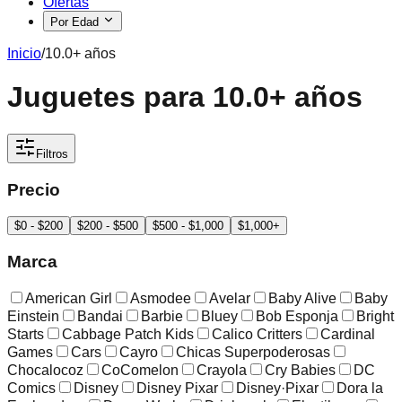
Ofertas
Por Edad
Inicio
/
10.0+ años
Juguetes para 10.0+ años
Filtros
Precio
$0 - $200
$200 - $500
$500 - $1,000
$1,000+
Marca
American Girl
Asmodee
Avelar
Baby Alive
Baby
Einstein
Bandai
Barbie
Bluey
Bob Esponja
Bright
Starts
Cabbage Patch Kids
Calico Critters
Cardinal
Games
Cars
Cayro
Chicas Superpoderosas
Chocalocoz
CoComelon
Crayola
Cry Babies
DC
Comics
Disney
Disney Pixar
Disney·Pixar
Dora la