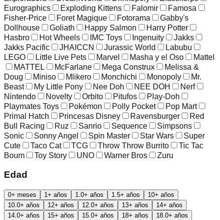
Eurographics
Exploding Kittens
Falomir
Famosa
Fisher-Price
Foret Magique
Fotorama
Gabby's
Dollhouse
Goliath
Happy Salmon
Harry Potter
Hasbro
Hot Wheels
IMC Toys
Ingenuity
Jakks
Jakks Pacific
JHAICCN
Jurassic World
Labubu
LEGO
Little Live Pets
Marvel
Masha y el Oso
Mattel
MATTEL
McFarlane
Mega Construx
Melissa &
Doug
Miniso
Mlikero
Monchichi
Monopoly
Mr.
Beast
My Little Pony
Nee Doh
NEE DOH
Nerf
Nintendo
Novelty
Orbito
Pitufos
Play-Doh
Playmates Toys
Pokémon
Polly Pocket
Pop Mart
Primal Hatch
Princesas Disney
Ravensburger
Red
Bull Racing
Ruz
Sanrio
Sequence
Simpsons
Sonic
Sonny Angel
Spin Master
Star Wars
Super
Cute
Taco Cat
TCG
Throw Throw Burrito
Tic Tac
Boum
Toy Story
UNO
Warner Bros
Zuru
Edad
0+ meses
1+ años
1.0+ años
1.5+ años
10+ años
10.0+ años
12+ años
12.0+ años
13+ años
14+ años
14.0+ años
15+ años
15.0+ años
18+ años
18.0+ años