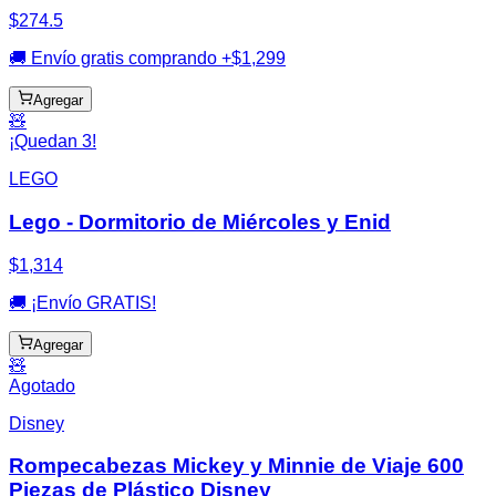
$274.5
🚚 Envío gratis comprando +$1,299
Agregar
🧸
¡Quedan 3!
LEGO
Lego - Dormitorio de Miércoles y Enid
$1,314
🚚 ¡Envío GRATIS!
Agregar
🧸
Agotado
Disney
Rompecabezas Mickey y Minnie de Viaje 600
Piezas de Plástico Disney