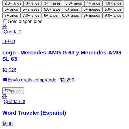
2.0+ años
3+ años
3+ meses
3.0+ años
4+ años
4.0+ años
5+ años
5+ meses
5.0+ años
6+ años
6+ meses
6.0+ años
7+ años
7.0+ años
8+ años
8.0+ años
9+ meses
9.0+ años
Solo disponibles
🧸
¡Queda 1!
LEGO
Lego - Mercedes-AMG G 63 y Mercedes-AMG
SL 63
$1,026
🚚 Envío gratis comprando +$1,299
Agregar
🧸
¡Quedan 3!
Word Traveler (Español)
$900