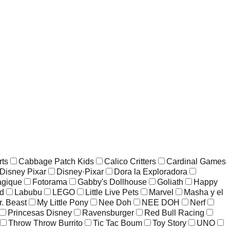
rts
Cabbage Patch Kids
Calico Critters
Cardinal Games
Disney Pixar
Disney·Pixar
Dora la Exploradora
agique
Fotorama
Gabby's Dollhouse
Goliath
Happy
ld
Labubu
LEGO
Little Live Pets
Marvel
Masha y el
r. Beast
My Little Pony
Nee Doh
NEE DOH
Nerf
Princesas Disney
Ravensburger
Red Bull Racing
Throw Throw Burrito
Tic Tac Boum
Toy Story
UNO