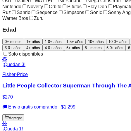
Oso
Mattel
MATTEL
McFarlane
Mega Construx
Me
Nintendo
Novelty
Orbito
Pitufos
Play-Doh
Playmat
Ruz
Sanrio
Sequence
Simpsons
Sonic
Sonny Ang
Warner Bros
Zuru
Edad
0+ meses
1+ años
1.0+ años
1.5+ años
10+ años
10.0+ años
3.0+ años
4+ años
4.0+ años
5+ años
5+ meses
5.0+ años
6
Solo disponibles
🧸
¡Quedan 3!
Fisher-Price
Little People Collector Superman Through The A
$270
🚚 Envío gratis comprando +$1,299
Agregar
🧸
¡Queda 1!