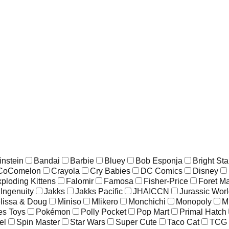
instein
Bandai
Barbie
Bluey
Bob Esponja
Bright Sta
CoComelon
Crayola
Cry Babies
DC Comics
Disney
ploding Kittens
Falomir
Famosa
Fisher-Price
Foret M
Ingenuity
Jakks
Jakks Pacific
JHAICCN
Jurassic Wor
lissa & Doug
Miniso
Mlikero
Monchichi
Monopoly
M
es Toys
Pokémon
Polly Pocket
Pop Mart
Primal Hatch
el
Spin Master
Star Wars
Super Cute
Taco Cat
TCG