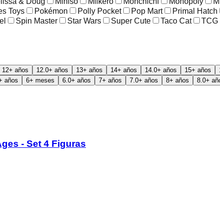
lissa & Doug
Miniso
Mlikero
Monchichi
Monopoly
M
es Toys
Pokémon
Polly Pocket
Pop Mart
Primal Hatch
el
Spin Master
Star Wars
Super Cute
Taco Cat
TCG
12+ años
12.0+ años
13+ años
14+ años
14.0+ años
15+ años
+ años
6+ meses
6.0+ años
7+ años
7.0+ años
8+ años
8.0+ añ
ges - Set 4 Figuras