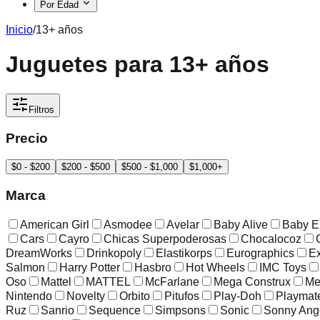
Por Edad
Inicio
/
13+ años
Juguetes para 13+ años
Filtros
Precio
$0 - $200
$200 - $500
$500 - $1,000
$1,000+
Marca
American Girl
Asmodee
Avelar
Baby Alive
Baby E
Cars
Cayro
Chicas Superpoderosas
Chocalocoz
DreamWorks
Drinkopoly
Elastikorps
Eurographics
Ex
Salmon
Harry Potter
Hasbro
Hot Wheels
IMC Toys
Oso
Mattel
MATTEL
McFarlane
Mega Construx
Me
Nintendo
Novelty
Orbito
Pitufos
Play-Doh
Playmat
Ruz
Sanrio
Sequence
Simpsons
Sonic
Sonny Ang