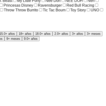
r. Beast
My Little Pony
Nee Doh
NEE DOH
Nerf
Princesas Disney
Ravensburger
Red Bull Racing
Throw Throw Burrito
Tic Tac Boum
Toy Story
UNO
15.0+ años
18+ años
18.0+ años
2.0+ años
3+ años
3+ meses
os
9+ meses
9.0+ años