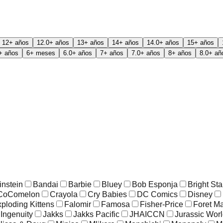
12+ años
12.0+ años
13+ años
14+ años
14.0+ años
15+ años
+ años
6+ meses
6.0+ años
7+ años
7.0+ años
8+ años
8.0+ añ
instein
Bandai
Barbie
Bluey
Bob Esponja
Bright Sta
CoComelon
Crayola
Cry Babies
DC Comics
Disney
ploding Kittens
Falomir
Famosa
Fisher-Price
Foret M
Ingenuity
Jakks
Jakks Pacific
JHAICCN
Jurassic Wor