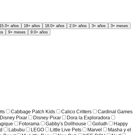
15.0+ años
18+ años
18.0+ años
2.0+ años
3+ años
3+ meses
os
9+ meses
9.0+ años
rts
Cabbage Patch Kids
Calico Critters
Cardinal Games
Disney Pixar
Disney·Pixar
Dora la Exploradora
agique
Fotorama
Gabby's Dollhouse
Goliath
Happy
ld
Labubu
LEGO
Little Live Pets
Marvel
Masha y el