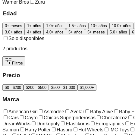
Warner Bros
Zuru
Edad
0+ meses
1+ años
1.0+ años
1.5+ años
10+ años
10.0+ años
3.0+ años
4+ años
4.0+ años
5+ años
5+ meses
5.0+ años
6
Solo disponibles
2
productos
Filtros
Precio
$0 - $200
$200 - $500
$500 - $1,000
$1,000+
Marca
American Girl
Asmodee
Avelar
Baby Alive
Baby E
Cars
Cayro
Chicas Superpoderosas
Chocalocoz
DreamWorks
Drinkopoly
Elastikorps
Eurographics
Ex
Salmon
Harry Potter
Hasbro
Hot Wheels
IMC Toys