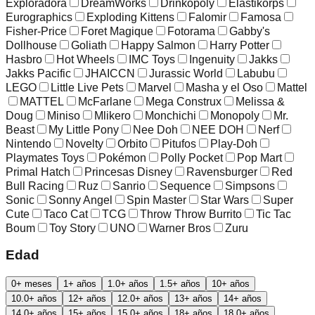
Exploradora
DreamWorks
Drinkopoly
Elastikorps
Eurographics
Exploding Kittens
Falomir
Famosa
Fisher-Price
Foret Magique
Fotorama
Gabby's
Dollhouse
Goliath
Happy Salmon
Harry Potter
Hasbro
Hot Wheels
IMC Toys
Ingenuity
Jakks
Jakks Pacific
JHAICCN
Jurassic World
Labubu
LEGO
Little Live Pets
Marvel
Masha y el Oso
Mattel
MATTEL
McFarlane
Mega Construx
Melissa &
Doug
Miniso
Mlikero
Monchichi
Monopoly
Mr.
Beast
My Little Pony
Nee Doh
NEE DOH
Nerf
Nintendo
Novelty
Orbito
Pitufos
Play-Doh
Playmates Toys
Pokémon
Polly Pocket
Pop Mart
Primal Hatch
Princesas Disney
Ravensburger
Red
Bull Racing
Ruz
Sanrio
Sequence
Simpsons
Sonic
Sonny Angel
Spin Master
Star Wars
Super
Cute
Taco Cat
TCG
Throw Throw Burrito
Tic Tac
Boum
Toy Story
UNO
Warner Bros
Zuru
Edad
0+ meses
1+ años
1.0+ años
1.5+ años
10+ años
10.0+ años
12+ años
12.0+ años
13+ años
14+ años
14.0+ años
15+ años
15.0+ años
18+ años
18.0+ años