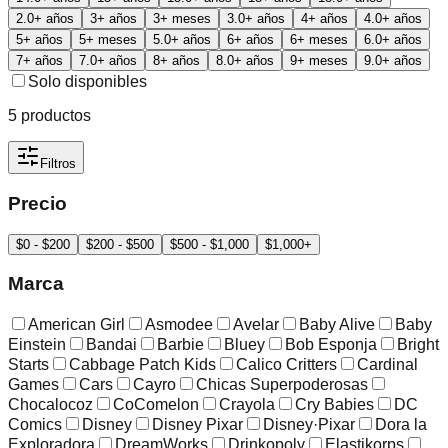
2.0+ años
3+ años
3+ meses
3.0+ años
4+ años
4.0+ años
5+ años
5+ meses
5.0+ años
6+ años
6+ meses
6.0+ años
7+ años
7.0+ años
8+ años
8.0+ años
9+ meses
9.0+ años
Solo disponibles
5
productos
Filtros
Precio
$0 - $200
$200 - $500
$500 - $1,000
$1,000+
Marca
American Girl
Asmodee
Avelar
Baby Alive
Baby
Einstein
Bandai
Barbie
Bluey
Bob Esponja
Bright
Starts
Cabbage Patch Kids
Calico Critters
Cardinal
Games
Cars
Cayro
Chicas Superpoderosas
Chocalocoz
CoComelon
Crayola
Cry Babies
DC
Comics
Disney
Disney Pixar
Disney·Pixar
Dora la
Exploradora
DreamWorks
Drinkopoly
Elastikorps