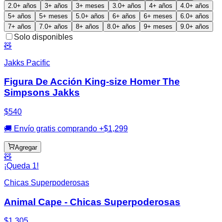
2.0+ años
3+ años
3+ meses
3.0+ años
4+ años
4.0+ años
5+ años
5+ meses
5.0+ años
6+ años
6+ meses
6.0+ años
7+ años
7.0+ años
8+ años
8.0+ años
9+ meses
9.0+ años
Solo disponibles
🧸
Jakks Pacific
Figura De Acción King-size Homer The
Simpsons Jakks
$540
🚚 Envío gratis comprando +$1,299
Agregar
🧸
¡Queda 1!
Chicas Superpoderosas
Animal Cape - Chicas Superpoderosas
$1,305