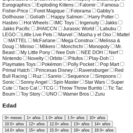
Eurographics
Exploding Kittens
Falomir
Famosa
Fisher-Price
Foret Magique
Fotorama
Gabby's
Dollhouse
Goliath
Happy Salmon
Harry Potter
Hasbro
Hot Wheels
IMC Toys
Ingenuity
Jakks
Jakks Pacific
JHAICCN
Jurassic World
Labubu
LEGO
Little Live Pets
Marvel
Masha y el Oso
Mattel
MATTEL
McFarlane
Mega Construx
Melissa &
Doug
Miniso
Mlikero
Monchichi
Monopoly
Mr.
Beast
My Little Pony
Nee Doh
NEE DOH
Nerf
Nintendo
Novelty
Orbito
Pitufos
Play-Doh
Playmates Toys
Pokémon
Polly Pocket
Pop Mart
Primal Hatch
Princesas Disney
Ravensburger
Red
Bull Racing
Ruz
Sanrio
Sequence
Simpsons
Sonic
Sonny Angel
Spin Master
Star Wars
Super
Cute
Taco Cat
TCG
Throw Throw Burrito
Tic Tac
Boum
Toy Story
UNO
Warner Bros
Zuru
Edad
0+ meses
1+ años
1.0+ años
1.5+ años
10+ años
10.0+ años
12+ años
12.0+ años
13+ años
14+ años
14.0+ años
15+ años
15.0+ años
18+ años
18.0+ años