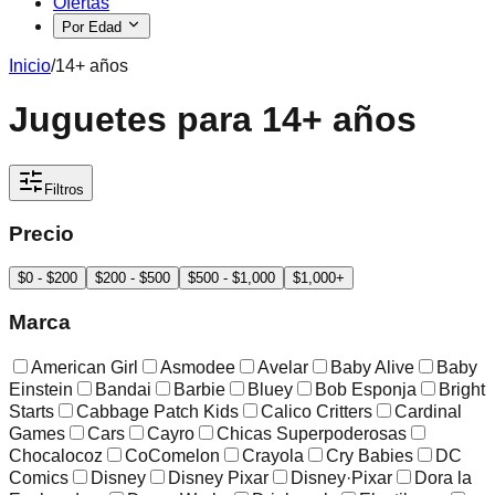
Ofertas
Por Edad
Inicio
/
14+ años
Juguetes para 14+ años
Filtros
Precio
$0 - $200
$200 - $500
$500 - $1,000
$1,000+
Marca
American Girl
Asmodee
Avelar
Baby Alive
Baby
Einstein
Bandai
Barbie
Bluey
Bob Esponja
Bright
Starts
Cabbage Patch Kids
Calico Critters
Cardinal
Games
Cars
Cayro
Chicas Superpoderosas
Chocalocoz
CoComelon
Crayola
Cry Babies
DC
Comics
Disney
Disney Pixar
Disney·Pixar
Dora la