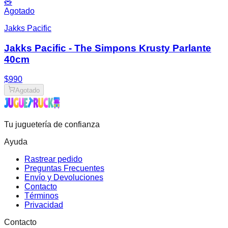
🧸
Agotado
Jakks Pacific
Jakks Pacific - The Simpons Krusty Parlante
40cm
$990
Agotado
Tu juguetería de confianza
Ayuda
Rastrear pedido
Preguntas Frecuentes
Envío y Devoluciones
Contacto
Términos
Privacidad
Contacto