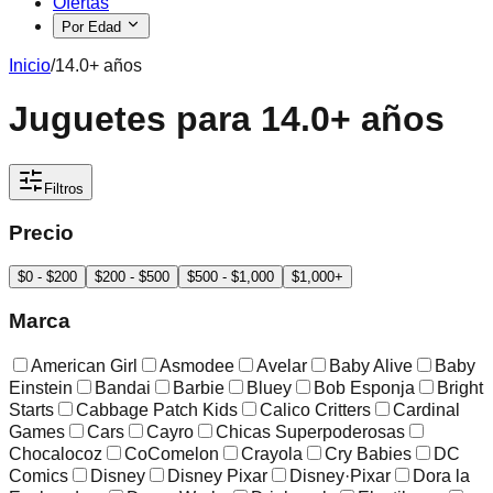
Ofertas
Por Edad
Inicio
/
14.0+ años
Juguetes para 14.0+ años
Filtros
Precio
$0 - $200
$200 - $500
$500 - $1,000
$1,000+
Marca
American Girl
Asmodee
Avelar
Baby Alive
Baby
Einstein
Bandai
Barbie
Bluey
Bob Esponja
Bright
Starts
Cabbage Patch Kids
Calico Critters
Cardinal
Games
Cars
Cayro
Chicas Superpoderosas
Chocalocoz
CoComelon
Crayola
Cry Babies
DC
Comics
Disney
Disney Pixar
Disney·Pixar
Dora la