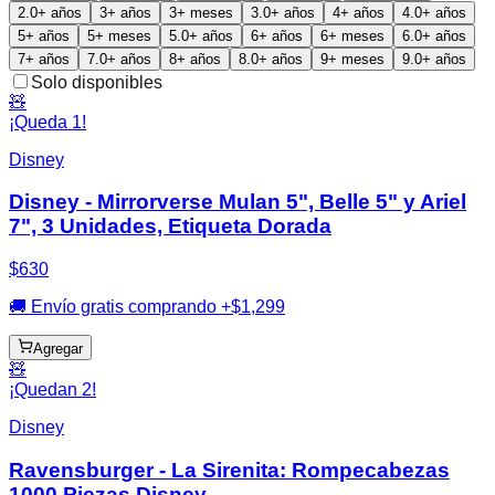
2.0+ años
3+ años
3+ meses
3.0+ años
4+ años
4.0+ años
5+ años
5+ meses
5.0+ años
6+ años
6+ meses
6.0+ años
7+ años
7.0+ años
8+ años
8.0+ años
9+ meses
9.0+ años
Solo disponibles
🧸
¡Queda 1!
Disney
Disney - Mirrorverse Mulan 5", Belle 5" y Ariel
7", 3 Unidades, Etiqueta Dorada
$630
🚚 Envío gratis comprando +$1,299
Agregar
🧸
¡Quedan 2!
Disney
Ravensburger - La Sirenita: Rompecabezas
1000 Piezas Disney