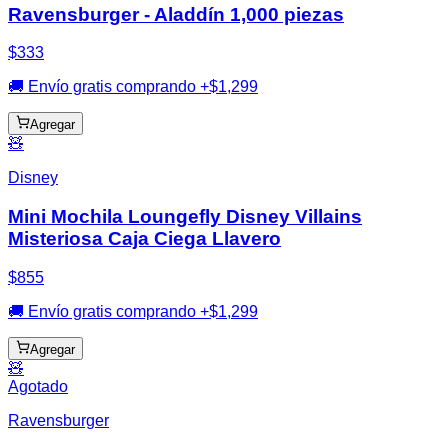
Ravensburger - Aladdín 1,000 piezas
$333
🚚 Envío gratis comprando +$1,299
Agregar
🧸
Disney
Mini Mochila Loungefly Disney Villains
Misteriosa Caja Ciega Llavero
$855
🚚 Envío gratis comprando +$1,299
Agregar
🧸
Agotado
Ravensburger