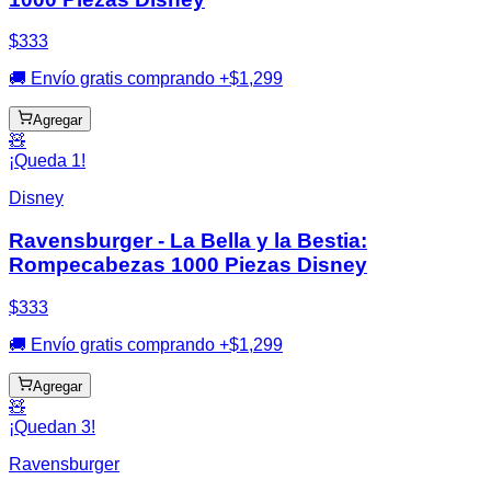
$333
🚚 Envío gratis comprando +$1,299
Agregar
🧸
¡Queda 1!
Disney
Ravensburger - La Bella y la Bestia:
Rompecabezas 1000 Piezas Disney
$333
🚚 Envío gratis comprando +$1,299
Agregar
🧸
¡Quedan 3!
Ravensburger