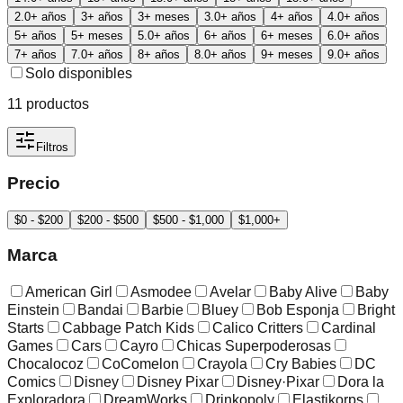
2.0+ años
3+ años
3+ meses
3.0+ años
4+ años
4.0+ años
5+ años
5+ meses
5.0+ años
6+ años
6+ meses
6.0+ años
7+ años
7.0+ años
8+ años
8.0+ años
9+ meses
9.0+ años
Solo disponibles
11
productos
Filtros
Precio
$0 - $200
$200 - $500
$500 - $1,000
$1,000+
Marca
American Girl
Asmodee
Avelar
Baby Alive
Baby
Einstein
Bandai
Barbie
Bluey
Bob Esponja
Bright
Starts
Cabbage Patch Kids
Calico Critters
Cardinal
Games
Cars
Cayro
Chicas Superpoderosas
Chocalocoz
CoComelon
Crayola
Cry Babies
DC
Comics
Disney
Disney Pixar
Disney·Pixar
Dora la
Exploradora
DreamWorks
Drinkopoly
Elastikorps