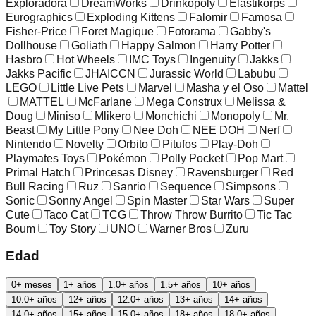
Exploradora
DreamWorks
Drinkopoly
Elastikorps
Eurographics
Exploding Kittens
Falomir
Famosa
Fisher-Price
Foret Magique
Fotorama
Gabby's
Dollhouse
Goliath
Happy Salmon
Harry Potter
Hasbro
Hot Wheels
IMC Toys
Ingenuity
Jakks
Jakks Pacific
JHAICCN
Jurassic World
Labubu
LEGO
Little Live Pets
Marvel
Masha y el Oso
Mattel
MATTEL
McFarlane
Mega Construx
Melissa &
Doug
Miniso
Mlikero
Monchichi
Monopoly
Mr.
Beast
My Little Pony
Nee Doh
NEE DOH
Nerf
Nintendo
Novelty
Orbito
Pitufos
Play-Doh
Playmates Toys
Pokémon
Polly Pocket
Pop Mart
Primal Hatch
Princesas Disney
Ravensburger
Red
Bull Racing
Ruz
Sanrio
Sequence
Simpsons
Sonic
Sonny Angel
Spin Master
Star Wars
Super
Cute
Taco Cat
TCG
Throw Throw Burrito
Tic Tac
Boum
Toy Story
UNO
Warner Bros
Zuru
Edad
0+ meses
1+ años
1.0+ años
1.5+ años
10+ años
10.0+ años
12+ años
12.0+ años
13+ años
14+ años
14.0+ años
15+ años
15.0+ años
18+ años
18.0+ años