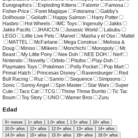
Eurographics
Exploding Kittens
Falomir
Famosa
Fisher-Price
Foret Magique
Fotorama
Gabby's
Dollhouse
Goliath
Happy Salmon
Harry Potter
Hasbro
Hot Wheels
IMC Toys
Ingenuity
Jakks
Jakks Pacific
JHAICCN
Jurassic World
Labubu
LEGO
Little Live Pets
Marvel
Masha y el Oso
Mattel
MATTEL
McFarlane
Mega Construx
Melissa &
Doug
Miniso
Mlikero
Monchichi
Monopoly
Mr.
Beast
My Little Pony
Nee Doh
NEE DOH
Nerf
Nintendo
Novelty
Orbito
Pitufos
Play-Doh
Playmates Toys
Pokémon
Polly Pocket
Pop Mart
Primal Hatch
Princesas Disney
Ravensburger
Red
Bull Racing
Ruz
Sanrio
Sequence
Simpsons
Sonic
Sonny Angel
Spin Master
Star Wars
Super
Cute
Taco Cat
TCG
Throw Throw Burrito
Tic Tac
Boum
Toy Story
UNO
Warner Bros
Zuru
Edad
0+ meses
1+ años
1.0+ años
1.5+ años
10+ años
10.0+ años
12+ años
12.0+ años
13+ años
14+ años
14.0+ años
15+ años
15.0+ años
18+ años
18.0+ años