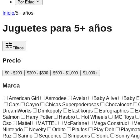
Por Edad
Inicio
/
5+ años
Juguetes para 5+ años
Filtros
Precio
$0 - $200
$200 - $500
$500 - $1,000
$1,000+
Marca
American Girl
Asmodee
Avelar
Baby Alive
Baby E
Cars
Cayro
Chicas Superpoderosas
Chocalocoz
DreamWorks
Drinkopoly
Elastikorps
Eurographics
Ex
Salmon
Harry Potter
Hasbro
Hot Wheels
IMC Toys
Oso
Mattel
MATTEL
McFarlane
Mega Construx
Me
Nintendo
Novelty
Orbito
Pitufos
Play-Doh
Playmat
Ruz
Sanrio
Sequence
Simpsons
Sonic
Sonny Ang