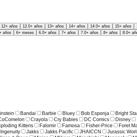
12+ años
12.0+ años
13+ años
14+ años
14.0+ años
15+ años
+ años
6+ meses
6.0+ años
7+ años
7.0+ años
8+ años
8.0+ añ
instein
Bandai
Barbie
Bluey
Bob Esponja
Bright Sta
CoComelon
Crayola
Cry Babies
DC Comics
Disney
ploding Kittens
Falomir
Famosa
Fisher-Price
Foret M
Ingenuity
Jakks
Jakks Pacific
JHAICCN
Jurassic Wor