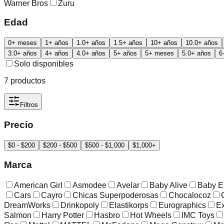
Warner Bros
Zuru
Edad
0+ meses
1+ años
1.0+ años
1.5+ años
10+ años
10.0+ años
3.0+ años
4+ años
4.0+ años
5+ años
5+ meses
5.0+ años
6
Solo disponibles
7
productos
Filtros
Precio
$0 - $200
$200 - $500
$500 - $1,000
$1,000+
Marca
American Girl
Asmodee
Avelar
Baby Alive
Baby E
Cars
Cayro
Chicas Superpoderosas
Chocalocoz
DreamWorks
Drinkopoly
Elastikorps
Eurographics
Ex
Salmon
Harry Potter
Hasbro
Hot Wheels
IMC Toys