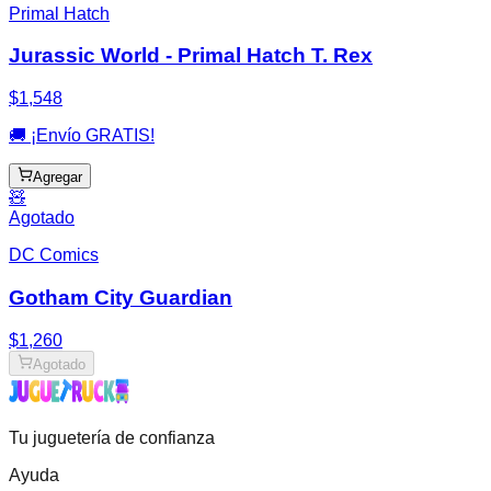
Primal Hatch
Jurassic World - Primal Hatch T. Rex
$1,548
🚚 ¡Envío GRATIS!
Agregar
🧸
Agotado
DC Comics
Gotham City Guardian
$1,260
Agotado
Tu juguetería de confianza
Ayuda