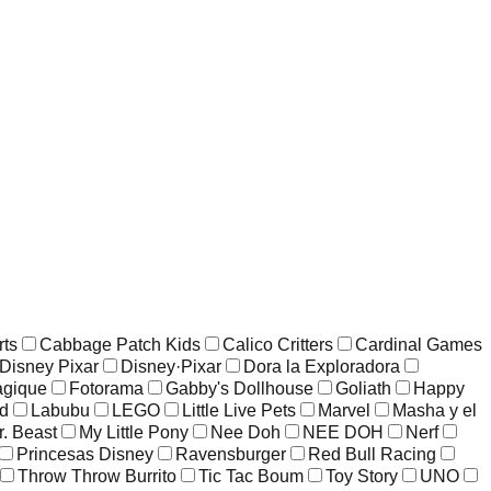
rts
Cabbage Patch Kids
Calico Critters
Cardinal Games
Disney Pixar
Disney·Pixar
Dora la Exploradora
agique
Fotorama
Gabby's Dollhouse
Goliath
Happy
ld
Labubu
LEGO
Little Live Pets
Marvel
Masha y el
r. Beast
My Little Pony
Nee Doh
NEE DOH
Nerf
Princesas Disney
Ravensburger
Red Bull Racing
Throw Throw Burrito
Tic Tac Boum
Toy Story
UNO