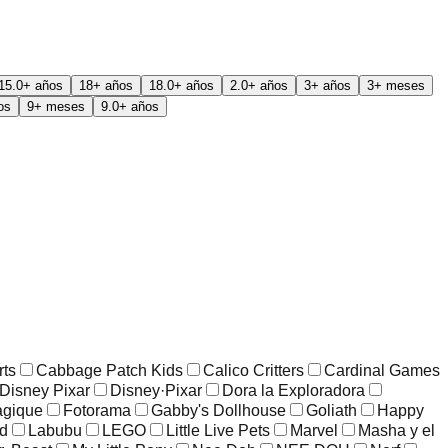
15.0+ años
18+ años
18.0+ años
2.0+ años
3+ años
3+ meses
os
9+ meses
9.0+ años
rts
Cabbage Patch Kids
Calico Critters
Cardinal Games
Disney Pixar
Disney·Pixar
Dora la Exploradora
agique
Fotorama
Gabby's Dollhouse
Goliath
Happy
ld
Labubu
LEGO
Little Live Pets
Marvel
Masha y el