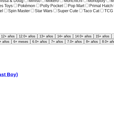
lissa & Doug
Miniso
Mlikero
Monchichi
Monopoly
M
es Toys
Pokémon
Polly Pocket
Pop Mart
Primal Hatch
el
Spin Master
Star Wars
Super Cute
Taco Cat
TCG
12+ años
12.0+ años
13+ años
14+ años
14.0+ años
15+ años
+ años
6+ meses
6.0+ años
7+ años
7.0+ años
8+ años
8.0+ añ
ast Boy)