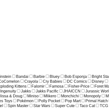
instein
Bandai
Barbie
Bluey
Bob Esponja
Bright Sta
CoComelon
Crayola
Cry Babies
DC Comics
Disney
ploding Kittens
Falomir
Famosa
Fisher-Price
Foret M
Ingenuity
Jakks
Jakks Pacific
JHAICCN
Jurassic Wor
lissa & Doug
Miniso
Mlikero
Monchichi
Monopoly
M
es Toys
Pokémon
Polly Pocket
Pop Mart
Primal Hatch
el
Spin Master
Star Wars
Super Cute
Taco Cat
TCG