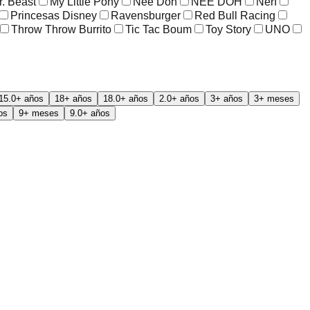
r. Beast
My Little Pony
Nee Doh
NEE DOH
Nerf
Princesas Disney
Ravensburger
Red Bull Racing
Throw Throw Burrito
Tic Tac Boum
Toy Story
UNO
15.0+ años
18+ años
18.0+ años
2.0+ años
3+ años
3+ meses
os
9+ meses
9.0+ años