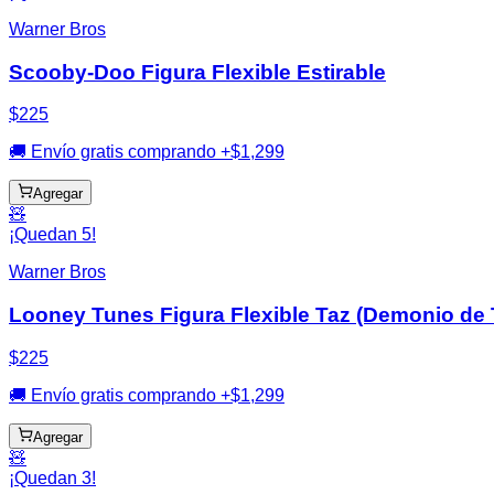
Warner Bros
Scooby-Doo Figura Flexible Estirable
$225
🚚 Envío gratis comprando +$1,299
Agregar
🧸
¡Quedan 5!
Warner Bros
Looney Tunes Figura Flexible Taz (Demonio de
$225
🚚 Envío gratis comprando +$1,299
Agregar
🧸
¡Quedan 3!