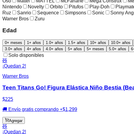
Oso
Mattel
MATTEL
McFarlane
Mega Construx
Me
Nintendo
Novelty
Orbito
Pitufos
Play-Doh
Playmat
Ruz
Sanrio
Sequence
Simpsons
Sonic
Sonny Ang
Warner Bros
Zuru
Edad
0+ meses
1+ años
1.0+ años
1.5+ años
10+ años
10.0+ años
3.0+ años
4+ años
4.0+ años
5+ años
5+ meses
5.0+ años
6
Solo disponibles
🧸
¡Quedan 2!
Warner Bros
Teen Titans Go! Figura Elástica Niño Bestia (Be
$225
🚚 Envío gratis comprando +$1,299
Agregar
🧸
¡Quedan 2!