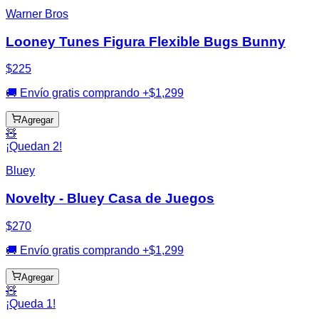
Warner Bros
Looney Tunes Figura Flexible Bugs Bunny
$225
🚚 Envío gratis comprando +$1,299
Agregar
🧸
¡Quedan 2!
Bluey
Novelty - Bluey Casa de Juegos
$270
🚚 Envío gratis comprando +$1,299
Agregar
🧸
¡Queda 1!