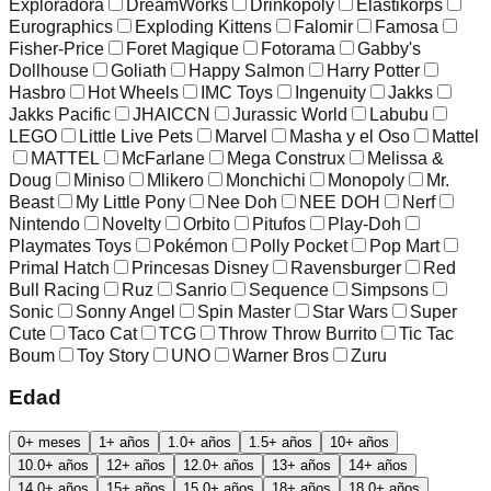
Exploradora
DreamWorks
Drinkopoly
Elastikorps
Eurographics
Exploding Kittens
Falomir
Famosa
Fisher-Price
Foret Magique
Fotorama
Gabby's
Dollhouse
Goliath
Happy Salmon
Harry Potter
Hasbro
Hot Wheels
IMC Toys
Ingenuity
Jakks
Jakks Pacific
JHAICCN
Jurassic World
Labubu
LEGO
Little Live Pets
Marvel
Masha y el Oso
Mattel
MATTEL
McFarlane
Mega Construx
Melissa &
Doug
Miniso
Mlikero
Monchichi
Monopoly
Mr.
Beast
My Little Pony
Nee Doh
NEE DOH
Nerf
Nintendo
Novelty
Orbito
Pitufos
Play-Doh
Playmates Toys
Pokémon
Polly Pocket
Pop Mart
Primal Hatch
Princesas Disney
Ravensburger
Red
Bull Racing
Ruz
Sanrio
Sequence
Simpsons
Sonic
Sonny Angel
Spin Master
Star Wars
Super
Cute
Taco Cat
TCG
Throw Throw Burrito
Tic Tac
Boum
Toy Story
UNO
Warner Bros
Zuru
Edad
0+ meses
1+ años
1.0+ años
1.5+ años
10+ años
10.0+ años
12+ años
12.0+ años
13+ años
14+ años
14.0+ años
15+ años
15.0+ años
18+ años
18.0+ años