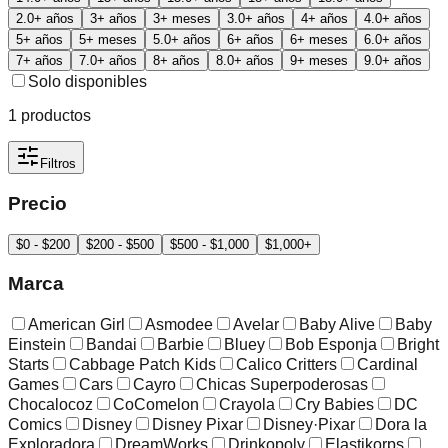
2.0+ años
3+ años
3+ meses
3.0+ años
4+ años
4.0+ años
5+ años
5+ meses
5.0+ años
6+ años
6+ meses
6.0+ años
7+ años
7.0+ años
8+ años
8.0+ años
9+ meses
9.0+ años
Solo disponibles
1
productos
Filtros
Precio
$0 - $200
$200 - $500
$500 - $1,000
$1,000+
Marca
American Girl
Asmodee
Avelar
Baby Alive
Baby
Einstein
Bandai
Barbie
Bluey
Bob Esponja
Bright
Starts
Cabbage Patch Kids
Calico Critters
Cardinal
Games
Cars
Cayro
Chicas Superpoderosas
Chocalocoz
CoComelon
Crayola
Cry Babies
DC
Comics
Disney
Disney Pixar
Disney·Pixar
Dora la
Exploradora
DreamWorks
Drinkopoly
Elastikorps