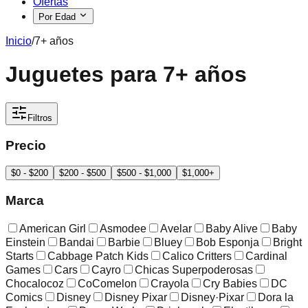
Ofertas
Por Edad
Inicio
/
7+ años
Juguetes para 7+ años
Filtros
Precio
$0 - $200
$200 - $500
$500 - $1,000
$1,000+
Marca
American Girl
Asmodee
Avelar
Baby Alive
Baby
Einstein
Bandai
Barbie
Bluey
Bob Esponja
Bright
Starts
Cabbage Patch Kids
Calico Critters
Cardinal
Games
Cars
Cayro
Chicas Superpoderosas
Chocalocoz
CoComelon
Crayola
Cry Babies
DC
Comics
Disney
Disney Pixar
Disney·Pixar
Dora la