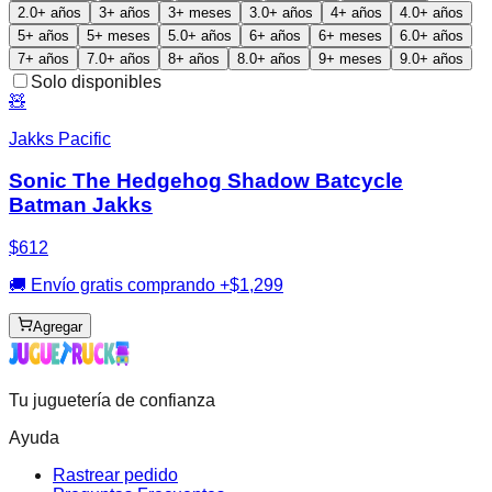
2.0+ años
3+ años
3+ meses
3.0+ años
4+ años
4.0+ años
5+ años
5+ meses
5.0+ años
6+ años
6+ meses
6.0+ años
7+ años
7.0+ años
8+ años
8.0+ años
9+ meses
9.0+ años
Solo disponibles
🧸
Jakks Pacific
Sonic The Hedgehog Shadow Batcycle
Batman Jakks
$612
🚚 Envío gratis comprando +$1,299
Agregar
Tu juguetería de confianza
Ayuda
Rastrear pedido