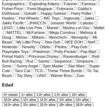
Eurographics
Exploding Kittens
Falomir
Famosa
Fisher-Price
Foret Magique
Fotorama
Gabby's
Dollhouse
Goliath
Happy Salmon
Harry Potter
Hasbro
Hot Wheels
IMC Toys
Ingenuity
Jakks
Jakks Pacific
JHAICCN
Jurassic World
Labubu
LEGO
Little Live Pets
Marvel
Masha y el Oso
Mattel
MATTEL
McFarlane
Mega Construx
Melissa &
Doug
Miniso
Mlikero
Monchichi
Monopoly
Mr.
Beast
My Little Pony
Nee Doh
NEE DOH
Nerf
Nintendo
Novelty
Orbito
Pitufos
Play-Doh
Playmates Toys
Pokémon
Polly Pocket
Pop Mart
Primal Hatch
Princesas Disney
Ravensburger
Red
Bull Racing
Ruz
Sanrio
Sequence
Simpsons
Sonic
Sonny Angel
Spin Master
Star Wars
Super
Cute
Taco Cat
TCG
Throw Throw Burrito
Tic Tac
Boum
Toy Story
UNO
Warner Bros
Zuru
Edad
0+ meses
1+ años
1.0+ años
1.5+ años
10+ años
10.0+ años
12+ años
12.0+ años
13+ años
14+ años
14.0+ años
15+ años
15.0+ años
18+ años
18.0+ años